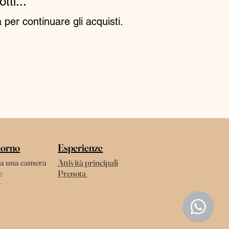
ti...
per continuare gli acquisti.
iorno
Esperienze
Negozio
a una camera
Attività principali
Vini
e
Prenota
Formaggi
y
Salumi