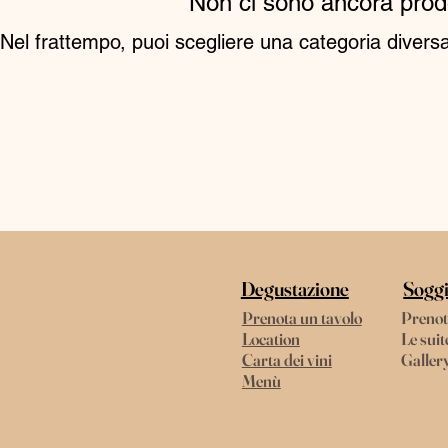
Non ci sono ancora prodot
Nel frattempo, puoi scegliere una categoria diversa 
Degustazione
Sogg
Prenota un tavolo
Prenot
Location
Le suit
Carta dei vini
Galler
Menù